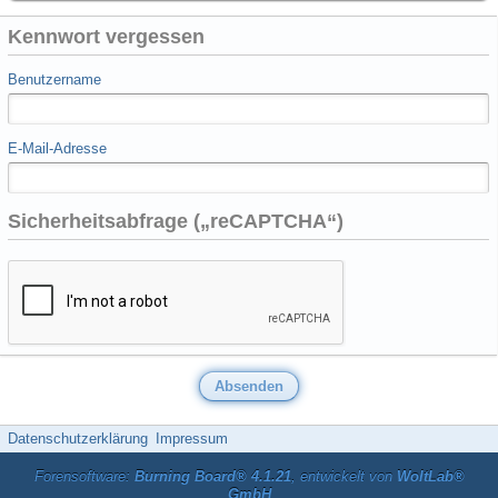
Kennwort vergessen
Benutzername
E-Mail-Adresse
Sicherheitsabfrage („reCAPTCHA“)
Datenschutzerklärung
Impressum
Forensoftware:
Burning Board® 4.1.21
, entwickelt von
WoltLab®
GmbH