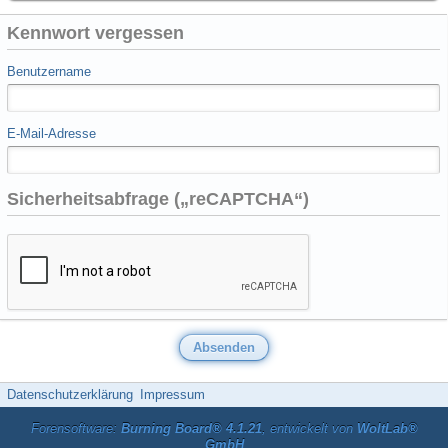
Kennwort vergessen
Benutzername
E-Mail-Adresse
Sicherheitsabfrage („reCAPTCHA“)
Datenschutzerklärung
Impressum
Forensoftware:
Burning Board® 4.1.21
, entwickelt von
WoltLab®
GmbH