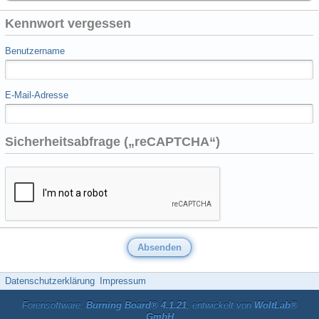
Kennwort vergessen
Benutzername
E-Mail-Adresse
Sicherheitsabfrage („reCAPTCHA“)
Datenschutzerklärung
Impressum
Forensoftware:
Burning Board® 4.1.21
, entwickelt von
WoltLab®
GmbH