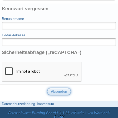
Kennwort vergessen
Benutzername
E-Mail-Adresse
Sicherheitsabfrage („reCAPTCHA“)
Datenschutzerklärung
Impressum
Forensoftware:
Burning Board® 4.1.21
, entwickelt von
WoltLab®
GmbH