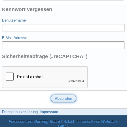
Kennwort vergessen
Benutzername
E-Mail-Adresse
Sicherheitsabfrage („reCAPTCHA“)
Datenschutzerklärung
Impressum
Forensoftware:
Burning Board® 4.1.21
, entwickelt von
WoltLab®
GmbH