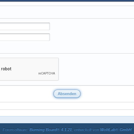
Forensoftware:
Burning Board® 4.1.21
, entwickelt von
WoltLab® GmbH