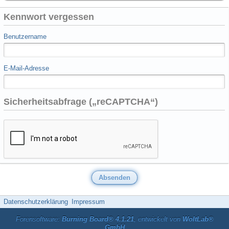
Kennwort vergessen
Benutzername
E-Mail-Adresse
Sicherheitsabfrage („reCAPTCHA“)
Datenschutzerklärung
Impressum
Forensoftware:
Burning Board® 4.1.21
, entwickelt von
WoltLab®
GmbH