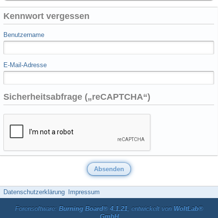
Kennwort vergessen
Benutzername
E-Mail-Adresse
Sicherheitsabfrage („reCAPTCHA“)
Datenschutzerklärung
Impressum
Forensoftware:
Burning Board® 4.1.21
, entwickelt von
WoltLab®
GmbH