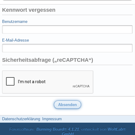
Kennwort vergessen
Benutzername
E-Mail-Adresse
Sicherheitsabfrage („reCAPTCHA“)
Datenschutzerklärung
Impressum
Forensoftware:
Burning Board® 4.1.21
, entwickelt von
WoltLab®
GmbH