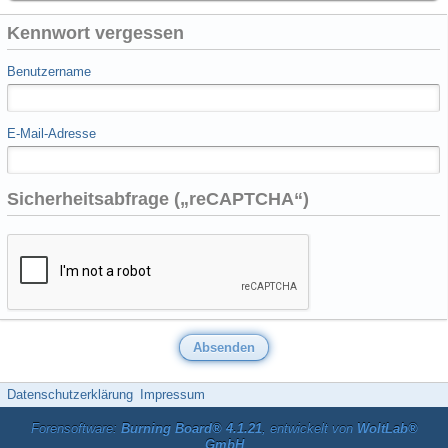
Kennwort vergessen
Benutzername
E-Mail-Adresse
Sicherheitsabfrage („reCAPTCHA“)
Datenschutzerklärung
Impressum
Forensoftware:
Burning Board® 4.1.21
, entwickelt von
WoltLab®
GmbH