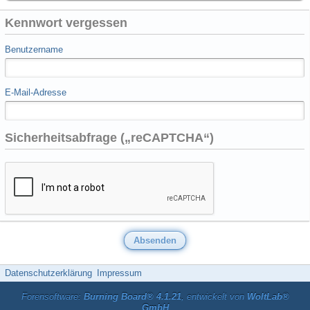
Kennwort vergessen
Benutzername
E-Mail-Adresse
Sicherheitsabfrage („reCAPTCHA“)
Datenschutzerklärung
Impressum
Forensoftware:
Burning Board® 4.1.21
, entwickelt von
WoltLab®
GmbH