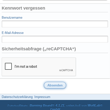
Kennwort vergessen
Benutzername
E-Mail-Adresse
Sicherheitsabfrage („reCAPTCHA“)
Datenschutzerklärung
Impressum
Forensoftware:
Burning Board® 4.1.21
, entwickelt von
WoltLab®
GmbH