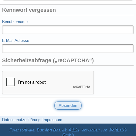
Kennwort vergessen
Benutzername
E-Mail-Adresse
Sicherheitsabfrage („reCAPTCHA“)
Datenschutzerklärung
Impressum
Forensoftware:
Burning Board® 4.1.21
, entwickelt von
WoltLab®
GmbH