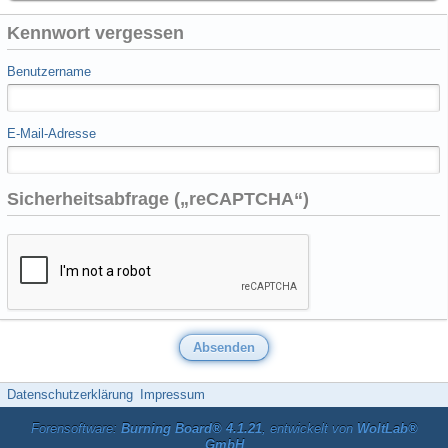
Kennwort vergessen
Benutzername
E-Mail-Adresse
Sicherheitsabfrage („reCAPTCHA“)
Datenschutzerklärung
Impressum
Forensoftware:
Burning Board® 4.1.21
, entwickelt von
WoltLab®
GmbH