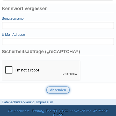
Kennwort vergessen
Benutzername
E-Mail-Adresse
Sicherheitsabfrage („reCAPTCHA“)
Datenschutzerklärung
Impressum
Forensoftware:
Burning Board® 4.1.21
, entwickelt von
WoltLab®
GmbH