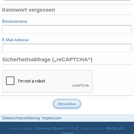
Kennwort vergessen
Benutzername
E-Mail-Adresse
Sicherheitsabfrage („reCAPTCHA“)
Datenschutzerklärung
Impressum
Forensoftware:
Burning Board® 4.1.21
, entwickelt von
WoltLab®
GmbH