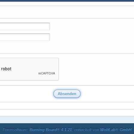
Forensoftware:
Burning Board® 4.1.21
, entwickelt von
WoltLab® GmbH