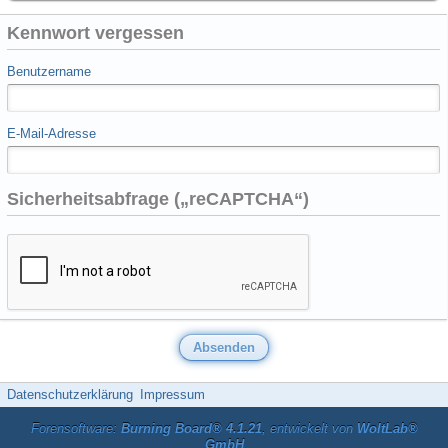
Kennwort vergessen
Benutzername
E-Mail-Adresse
Sicherheitsabfrage („reCAPTCHA“)
Datenschutzerklärung
Impressum
Forensoftware:
Burning Board® 4.1.21
, entwickelt von
WoltLab®
GmbH