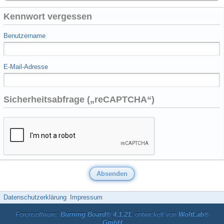
Kennwort vergessen
Benutzername
E-Mail-Adresse
Sicherheitsabfrage („reCAPTCHA“)
Datenschutzerklärung
Impressum
Forensoftware:
Burning Board® 4.1.21
, entwickelt von
WoltLab®
GmbH