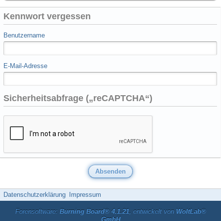
Kennwort vergessen
Benutzername
E-Mail-Adresse
Sicherheitsabfrage („reCAPTCHA“)
Datenschutzerklärung
Impressum
Forensoftware:
Burning Board® 4.1.21
, entwickelt von
WoltLab®
GmbH