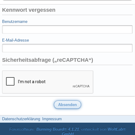
Kennwort vergessen
Benutzername
E-Mail-Adresse
Sicherheitsabfrage („reCAPTCHA“)
Datenschutzerklärung
Impressum
Forensoftware:
Burning Board® 4.1.21
, entwickelt von
WoltLab®
GmbH