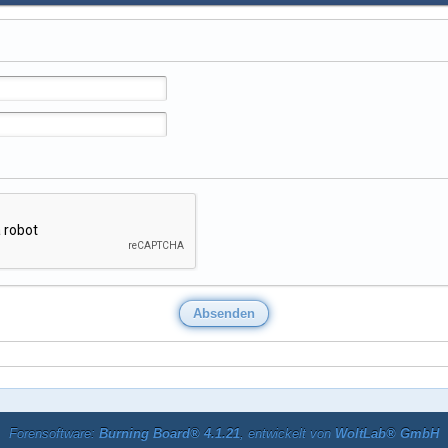
Forensoftware:
Burning Board® 4.1.21
, entwickelt von
WoltLab® GmbH