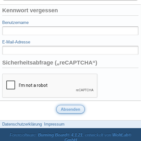
Kennwort vergessen
Benutzername
E-Mail-Adresse
Sicherheitsabfrage („reCAPTCHA“)
Datenschutzerklärung
Impressum
Forensoftware:
Burning Board® 4.1.21
, entwickelt von
WoltLab®
GmbH