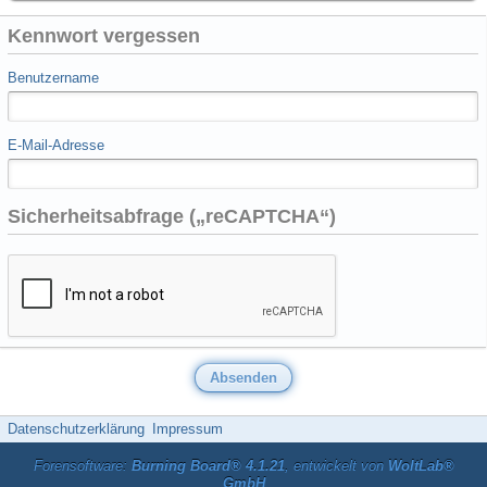
Kennwort vergessen
Benutzername
E-Mail-Adresse
Sicherheitsabfrage („reCAPTCHA“)
Datenschutzerklärung
Impressum
Forensoftware:
Burning Board® 4.1.21
, entwickelt von
WoltLab®
GmbH