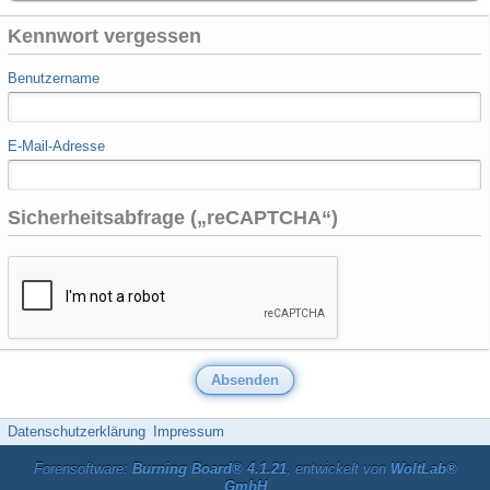
Kennwort vergessen
Benutzername
E-Mail-Adresse
Sicherheitsabfrage („reCAPTCHA“)
Datenschutzerklärung
Impressum
Forensoftware:
Burning Board® 4.1.21
, entwickelt von
WoltLab®
GmbH