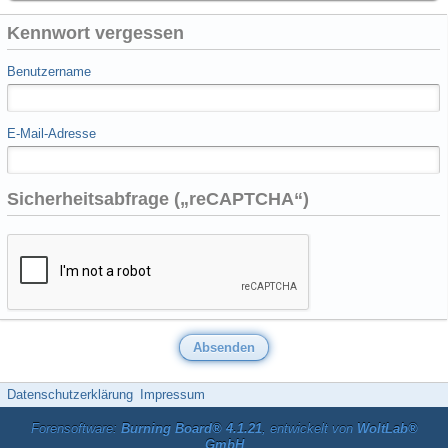
Kennwort vergessen
Benutzername
E-Mail-Adresse
Sicherheitsabfrage („reCAPTCHA“)
Datenschutzerklärung
Impressum
Forensoftware:
Burning Board® 4.1.21
, entwickelt von
WoltLab®
GmbH