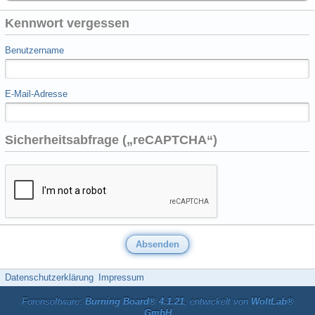
Kennwort vergessen
Benutzername
E-Mail-Adresse
Sicherheitsabfrage („reCAPTCHA“)
Datenschutzerklärung
Impressum
Forensoftware:
Burning Board® 4.1.21
, entwickelt von
WoltLab®
GmbH