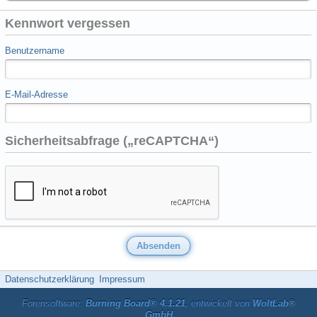
Kennwort vergessen
Benutzername
E-Mail-Adresse
Sicherheitsabfrage („reCAPTCHA“)
Datenschutzerklärung
Impressum
Forensoftware:
Burning Board® 4.1.21
, entwickelt von
WoltLab®
GmbH