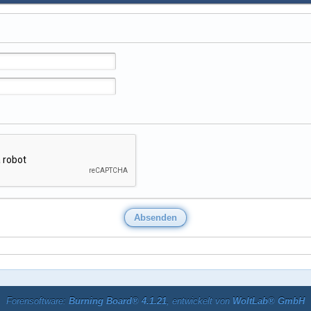
Forensoftware:
Burning Board® 4.1.21
, entwickelt von
WoltLab® GmbH