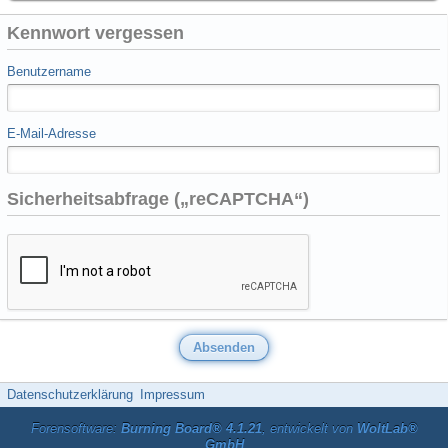
Kennwort vergessen
Benutzername
E-Mail-Adresse
Sicherheitsabfrage („reCAPTCHA“)
Datenschutzerklärung
Impressum
Forensoftware:
Burning Board® 4.1.21
, entwickelt von
WoltLab®
GmbH