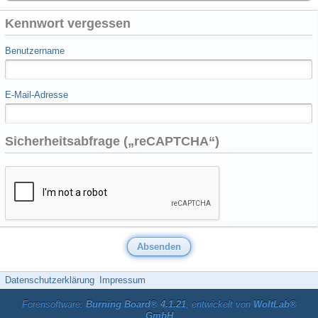
Kennwort vergessen
Benutzername
E-Mail-Adresse
Sicherheitsabfrage („reCAPTCHA“)
Datenschutzerklärung
Impressum
Forensoftware:
Burning Board® 4.1.21
, entwickelt von
WoltLab®
GmbH