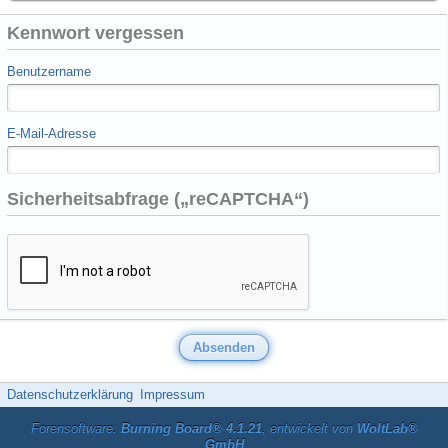
Kennwort vergessen
Benutzername
E-Mail-Adresse
Sicherheitsabfrage („reCAPTCHA“)
Datenschutzerklärung
Impressum
Forensoftware:
Burning Board® 4.1.21
, entwickelt von
WoltLab®
GmbH