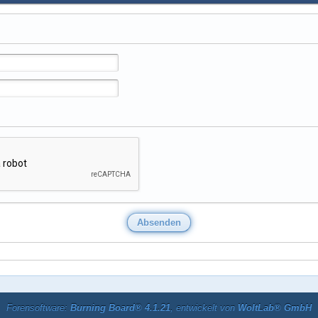
Forensoftware:
Burning Board® 4.1.21
, entwickelt von
WoltLab® GmbH