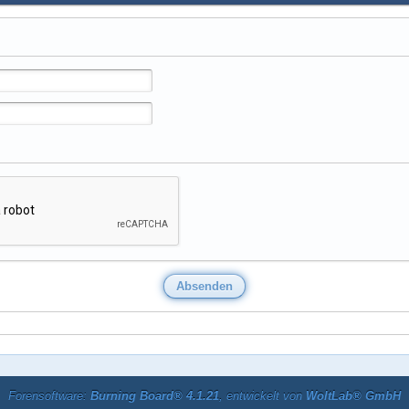
Forensoftware:
Burning Board® 4.1.21
, entwickelt von
WoltLab® GmbH