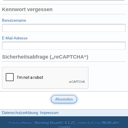
Kennwort vergessen
Benutzername
E-Mail-Adresse
Sicherheitsabfrage („reCAPTCHA“)
Datenschutzerklärung
Impressum
Forensoftware:
Burning Board® 4.1.21
, entwickelt von
WoltLab®
GmbH