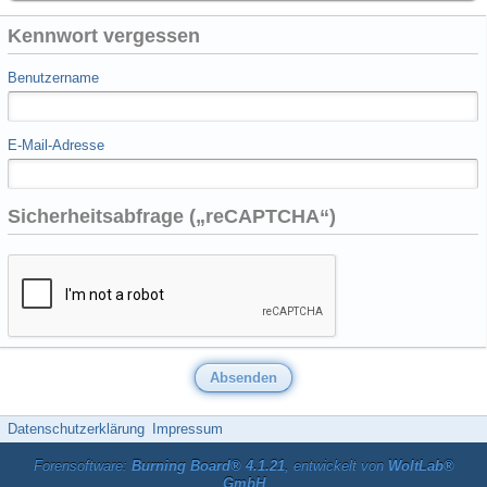
Kennwort vergessen
Benutzername
E-Mail-Adresse
Sicherheitsabfrage („reCAPTCHA“)
Datenschutzerklärung
Impressum
Forensoftware:
Burning Board® 4.1.21
, entwickelt von
WoltLab®
GmbH