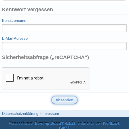
Kennwort vergessen
Benutzername
E-Mail-Adresse
Sicherheitsabfrage („reCAPTCHA“)
Datenschutzerklärung
Impressum
Forensoftware:
Burning Board® 4.1.21
, entwickelt von
WoltLab®
GmbH