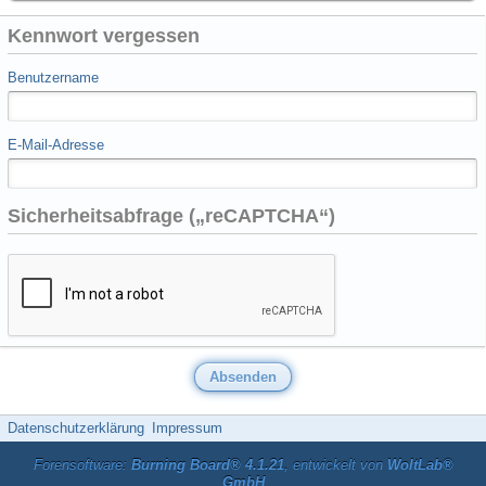
Kennwort vergessen
Benutzername
E-Mail-Adresse
Sicherheitsabfrage („reCAPTCHA“)
Datenschutzerklärung
Impressum
Forensoftware:
Burning Board® 4.1.21
, entwickelt von
WoltLab®
GmbH