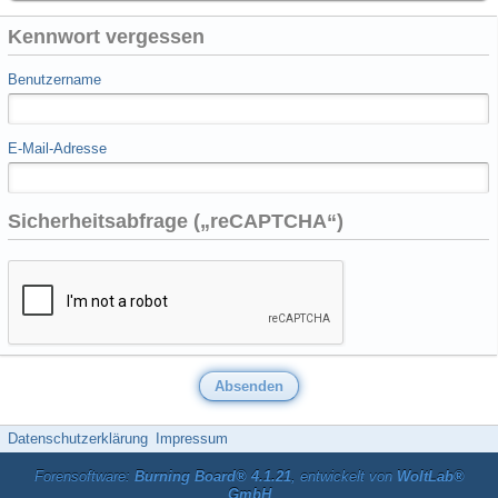
Kennwort vergessen
Benutzername
E-Mail-Adresse
Sicherheitsabfrage („reCAPTCHA“)
Datenschutzerklärung
Impressum
Forensoftware:
Burning Board® 4.1.21
, entwickelt von
WoltLab®
GmbH