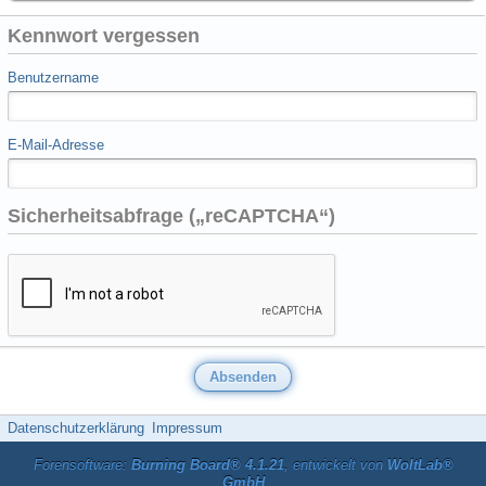
Kennwort vergessen
Benutzername
E-Mail-Adresse
Sicherheitsabfrage („reCAPTCHA“)
Datenschutzerklärung
Impressum
Forensoftware:
Burning Board® 4.1.21
, entwickelt von
WoltLab®
GmbH