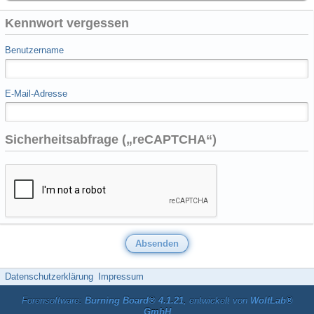
Kennwort vergessen
Benutzername
E-Mail-Adresse
Sicherheitsabfrage („reCAPTCHA“)
Datenschutzerklärung
Impressum
Forensoftware:
Burning Board® 4.1.21
, entwickelt von
WoltLab®
GmbH