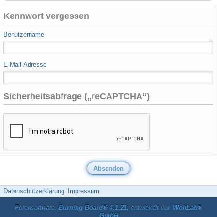
Kennwort vergessen
Benutzername
E-Mail-Adresse
Sicherheitsabfrage („reCAPTCHA“)
Datenschutzerklärung
Impressum
Forensoftware:
Burning Board® 4.1.21
, entwickelt von
WoltLab®
GmbH