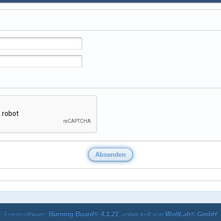
Forensoftware:
Burning Board® 4.1.21
, entwickelt von
WoltLab® GmbH