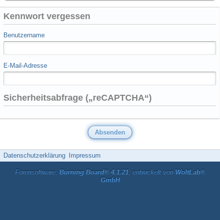
Kennwort vergessen
Benutzername
E-Mail-Adresse
Sicherheitsabfrage („reCAPTCHA“)
Datenschutzerklärung
Impressum
Forensoftware:
Burning Board® 4.1.21
, entwickelt von
WoltLab®
GmbH