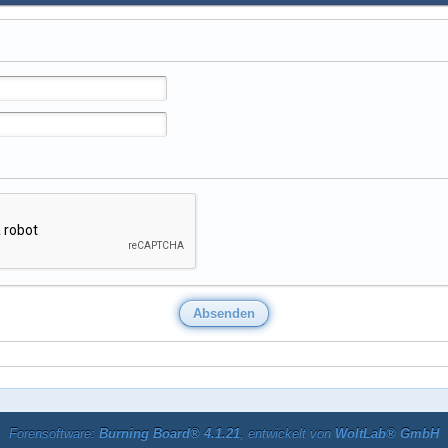
Forensoftware:
Burning Board® 4.1.21
, entwickelt von
WoltLab® GmbH