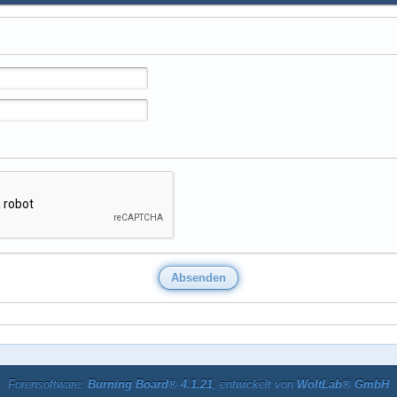
Forensoftware:
Burning Board® 4.1.21
, entwickelt von
WoltLab® GmbH