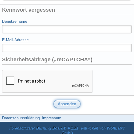
Kennwort vergessen
Benutzername
E-Mail-Adresse
Sicherheitsabfrage („reCAPTCHA“)
Datenschutzerklärung
Impressum
Forensoftware:
Burning Board® 4.1.21
, entwickelt von
WoltLab®
GmbH