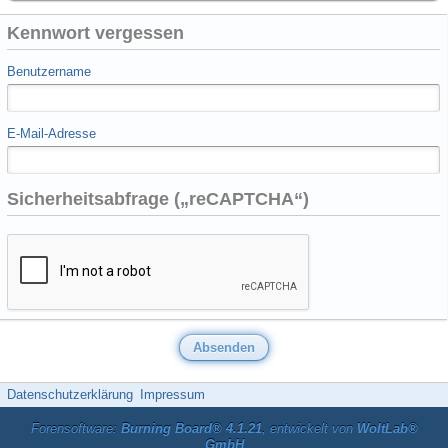
Kennwort vergessen
Benutzername
E-Mail-Adresse
Sicherheitsabfrage („reCAPTCHA“)
Datenschutzerklärung
Impressum
Forensoftware:
Burning Board® 4.1.21
, entwickelt von
WoltLab®
GmbH