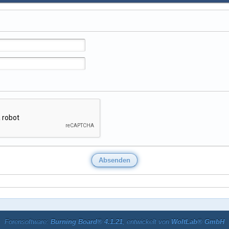
Forensoftware:
Burning Board® 4.1.21
, entwickelt von
WoltLab® GmbH