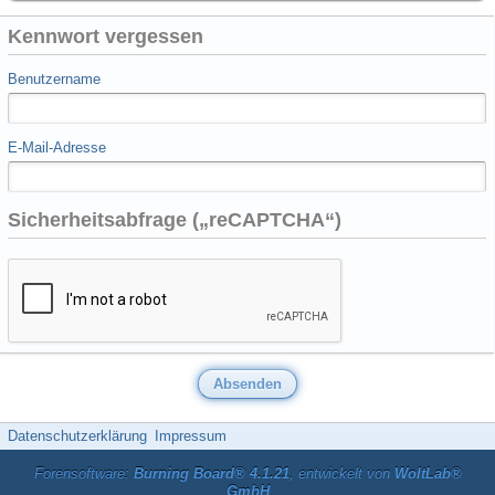
Kennwort vergessen
Benutzername
E-Mail-Adresse
Sicherheitsabfrage („reCAPTCHA“)
Datenschutzerklärung
Impressum
Forensoftware:
Burning Board® 4.1.21
, entwickelt von
WoltLab®
GmbH